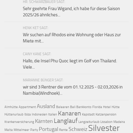
HR. SCHWARZBAUER SAGT:
Sehr geehrte Frau Wigand, ich habe für diese Saison
2025/26 ähnliches...
HENK KET SAGT:
Wir suchen auf Rhodos eine Wohnung oder Haus zur
Miete mit...
CAINY KANE SAGT:
Hallo, die Insel Phu Quoc liegt im Golf von Thailand.
Viele...
MARIANNE BÜNGER SAGT:
wir sind 3 Rentner die vom 01.12.2025 - 02.03,2026 in
Namibia(Windhoek)...
Ausland
Almhütte
Appartment
Balearen
Bali
Bankkonto
Florida
Hotel
Hütte
Kanaren
Hüttenurlaub
Ibiza
Indonesien
Italien
Kapstadt
Katzenpension
Langlauf
Kärnten
Krankenversicherung
Langzeiturlaub
Lissabon
Madeira
Silvester
Portugal
Schweiz
Malta
Mittelmeer
Party
Rente