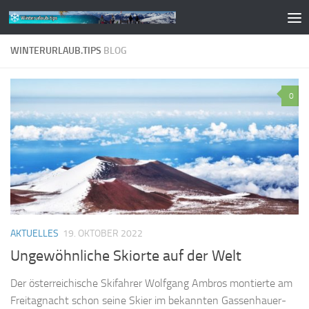
Zum Inhalt springen
WINTERURLAUB.TIPS
BLOG
0
AKTUELLES
19. OKTOBER 2022
Ungewöhnliche Skiorte auf der Welt
Der österreichische Skifahrer Wolfgang Ambros montierte am
Freitagnacht schon seine Skier im bekannten Gassenhauer-