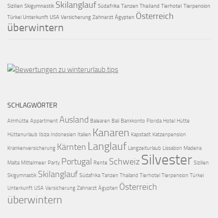
Skilanglauf
Sizilien
Skigymnastik
Südafrika
Tanzen
Thailand
Tierhotel
Tierpension
Österreich
Türkei
Unterkunft
USA
Versicherung
Zahnarzt
Ägypten
überwintern
SCHLAGWÖRTER
Ausland
Almhütte
Appartment
Balearen
Bali
Bankkonto
Florida
Hotel
Hütte
Kanaren
Hüttenurlaub
Ibiza
Indonesien
Italien
Kapstadt
Katzenpension
Langlauf
Kärnten
Krankenversicherung
Langzeiturlaub
Lissabon
Madeira
Silvester
Portugal
Schweiz
Malta
Mittelmeer
Party
Rente
Sizilien
Skilanglauf
Skigymnastik
Südafrika
Tanzen
Thailand
Tierhotel
Tierpension
Türkei
Österreich
Unterkunft
USA
Versicherung
Zahnarzt
Ägypten
überwintern