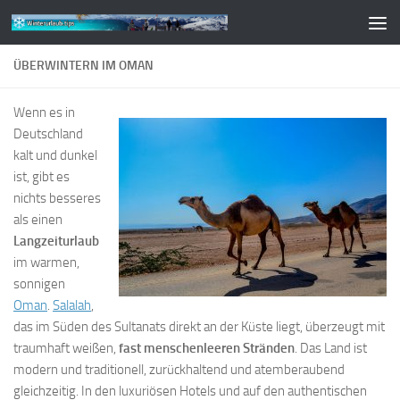
Zum Inhalt springen
ÜBERWINTERN IM OMAN
Wenn es in
Deutschland
kalt und dunkel
ist, gibt es
nichts besseres
als einen
Langzeiturlaub
im warmen,
sonnigen
Oman
.
Salalah
,
das im Süden des Sultanats direkt an der Küste liegt, überzeugt mit
traumhaft weißen,
fast menschenleeren Stränden
. Das Land ist
modern und traditionell, zurückhaltend und atemberaubend
gleichzeitig. In den luxuriösen Hotels und auf den authentischen