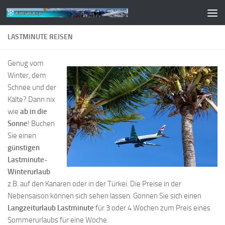
Zum Inhalt springen
LASTMINUTE REISEN
Genug vom
Winter, dem
Schnee und der
Kälte? Dann nix
wie
ab in die
Sonne
! Buchen
Sie einen
günstigen
Lastminute-
Winterurlaub
z.B. auf den Kanaren oder in der Türkei. Die Preise in der
Nebensaison können sich sehen lassen. Gönnen Sie sich einen
Langzeiturlaub Lastminute
für 3 oder 4 Wochen zum Preis eines
Sommerurlaubs für eine Woche.