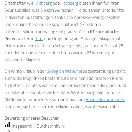
Ortschaften wie
Kirchberg
oder
Jochberg
bieten Ihnen für Ihren
Skiurlaub alles, was Sie sich wünschen. Hierzu zählen Unterkünfte
in diversen Ausstattungen, zahlreiche Aprés-Ski-Möglichkeiten
und kulinarische Genüsse sowie natürlich Skipisten in
unterschiedlichen Schwierigkeitsgraden. Allein
67 km einfache
Pisten
warten in
Tirol
und Umgebung auf Anfänger, Skispaß auf
Pisten mit einem mittleren Schwierigkeitsgrad können Sie auf 78
km erleben und auf die echten Profis warten 23 km sehr gut
präparierte Skipiste.
Ein Winterurlaub in der
Skiregion Kitzbühel
begeistert Jung und Alt,
zumal die Möglichkeit besteht auf den einen oder anderen Promi
zu treffen. Die Stars von Film und Fernsehen haben die Alpen rund
um Kitzbühel ebenfalls als beliebtes Wintersportgebiet entdeckt.
Mittlerweile tummeln Sie sich nicht nur zum
Hahnenkammrennen
hier, nein, sie bereichern den Skizirkus die gesamte Saison über.
Bewertung unserer Besucher
[Insgesamt:
1
Durchschnitt:
4
]