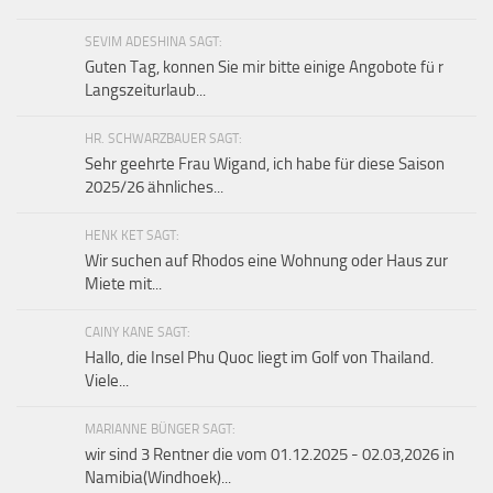
SEVIM ADESHINA SAGT:
Guten Tag, konnen Sie mir bitte einige Angobote fü r
Langszeiturlaub...
HR. SCHWARZBAUER SAGT:
Sehr geehrte Frau Wigand, ich habe für diese Saison
2025/26 ähnliches...
HENK KET SAGT:
Wir suchen auf Rhodos eine Wohnung oder Haus zur
Miete mit...
CAINY KANE SAGT:
Hallo, die Insel Phu Quoc liegt im Golf von Thailand.
Viele...
MARIANNE BÜNGER SAGT:
wir sind 3 Rentner die vom 01.12.2025 - 02.03,2026 in
Namibia(Windhoek)...