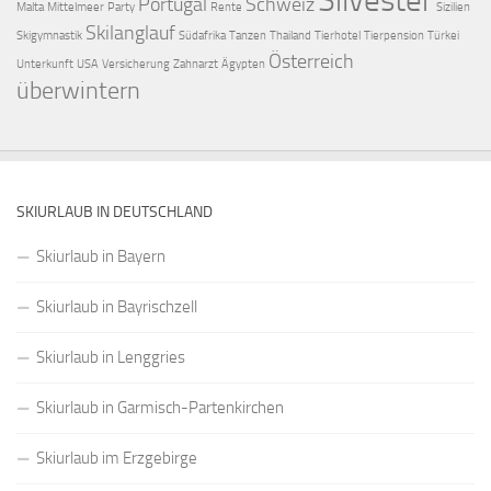
Silvester
Portugal
Schweiz
Malta
Mittelmeer
Party
Rente
Sizilien
Skilanglauf
Skigymnastik
Südafrika
Tanzen
Thailand
Tierhotel
Tierpension
Türkei
Österreich
Unterkunft
USA
Versicherung
Zahnarzt
Ägypten
überwintern
SKIURLAUB IN DEUTSCHLAND
Skiurlaub in Bayern
Skiurlaub in Bayrischzell
Skiurlaub in Lenggries
Skiurlaub in Garmisch-Partenkirchen
Skiurlaub im Erzgebirge