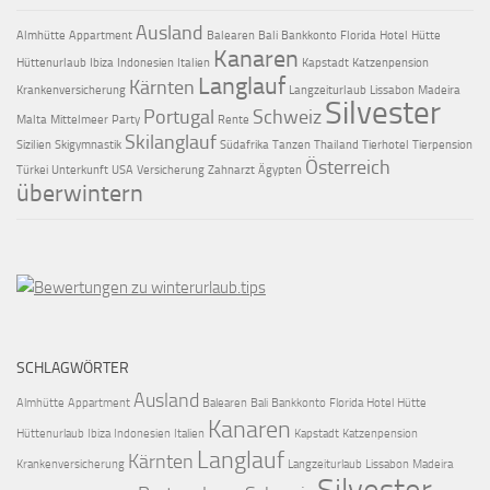
Ausland
Almhütte
Appartment
Balearen
Bali
Bankkonto
Florida
Hotel
Hütte
Kanaren
Hüttenurlaub
Ibiza
Indonesien
Italien
Kapstadt
Katzenpension
Langlauf
Kärnten
Krankenversicherung
Langzeiturlaub
Lissabon
Madeira
Silvester
Portugal
Schweiz
Malta
Mittelmeer
Party
Rente
Skilanglauf
Sizilien
Skigymnastik
Südafrika
Tanzen
Thailand
Tierhotel
Tierpension
Österreich
Türkei
Unterkunft
USA
Versicherung
Zahnarzt
Ägypten
überwintern
SCHLAGWÖRTER
Ausland
Almhütte
Appartment
Balearen
Bali
Bankkonto
Florida
Hotel
Hütte
Kanaren
Hüttenurlaub
Ibiza
Indonesien
Italien
Kapstadt
Katzenpension
Langlauf
Kärnten
Krankenversicherung
Langzeiturlaub
Lissabon
Madeira