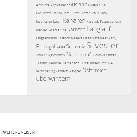
Ausland
Almhütte
Appartment
Balearen
Bali
Bankkonto
Florida
Hotel
Hütte
Hüttenurlaub
Ibiza
Kanaren
Indonesien
Italien
Kapstadt
Katzenpension
Langlauf
Kärnten
Krankenversicherung
Langzeiturlaub
Lissabon
Madeira
Malta
Mittelmeer
Party
Silvester
Portugal
Schweiz
Rente
Skilanglauf
Sizilien
Skigymnastik
Südafrika
Tanzen
Thailand
Tierhotel
Tierpension
Türkei
Unterkunft
USA
Österreich
Versicherung
Zahnarzt
Ägypten
überwintern
WEITERE REISEN