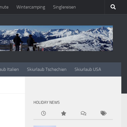
nute
Wintercamping
Singlereisen
aub Italien
Skiurlaub Tschechien
Skiurlaub USA
HOLIDAY NEWS