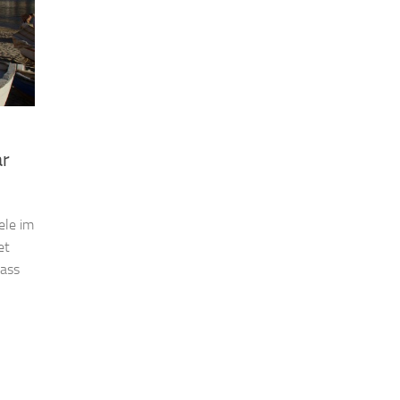
ar
ele im
et
dass