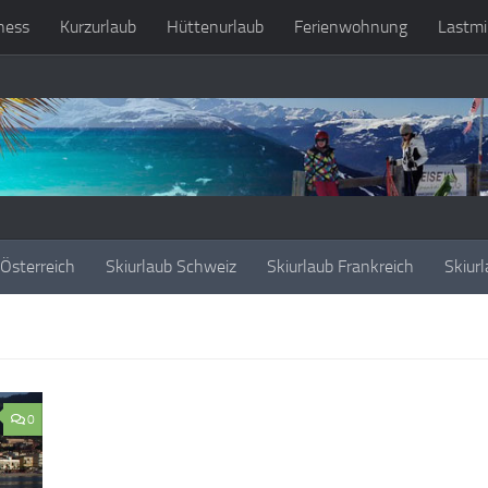
ness
Kurzurlaub
Hüttenurlaub
Ferienwohnung
Lastmi
 Österreich
Skiurlaub Schweiz
Skiurlaub Frankreich
Skiurl
0