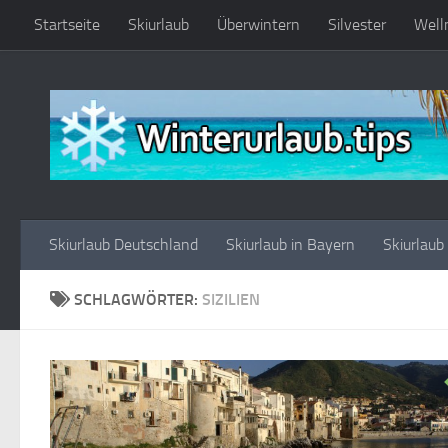
Startseite
Skiurlaub
Überwintern
Silvester
Well
Zum Inhalt springen
Skiurlaub Deutschland
Skiurlaub in Bayern
Skiurlaub
SCHLAGWÖRTER:
SIZILIEN