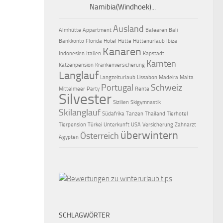
Namibia(Windhoek)...
Ausland
Almhütte
Appartment
Balearen
Bali
Bankkonto
Florida
Hotel
Hütte
Hüttenurlaub
Ibiza
Kanaren
Indonesien
Italien
Kapstadt
Kärnten
Katzenpension
Krankenversicherung
Langlauf
Langzeiturlaub
Lissabon
Madeira
Malta
Portugal
Schweiz
Mittelmeer
Party
Rente
Silvester
Sizilien
Skigymnastik
Skilanglauf
Südafrika
Tanzen
Thailand
Tierhotel
Tierpension
Türkei
Unterkunft
USA
Versicherung
Zahnarzt
überwintern
Österreich
Ägypten
SCHLAGWÖRTER