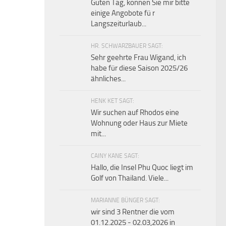
Guten Tag, konnen Sie mir bitte
einige Angobote fü r
Langszeiturlaub...
HR. SCHWARZBAUER SAGT:
Sehr geehrte Frau Wigand, ich
habe für diese Saison 2025/26
ähnliches...
HENK KET SAGT:
Wir suchen auf Rhodos eine
Wohnung oder Haus zur Miete
mit...
CAINY KANE SAGT:
Hallo, die Insel Phu Quoc liegt im
Golf von Thailand. Viele...
MARIANNE BÜNGER SAGT:
wir sind 3 Rentner die vom
01.12.2025 - 02.03,2026 in