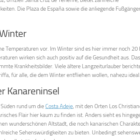
, offiziell Santa Cruz de Tenerife, bietet zahlreiche
keiten. Die Plaza de España sowie die anliegende Fußgänge
Winter
 Temperaturen vor. Im Winter sind es hier immer noch 20 bi
uren wirken sich auch positiv auf die Gesundheit aus. Das 
mmte Krankheitsbilder. Viele ältere Langzeiturlauber berich
a, für alle, die dem Winter entfliehen wollen, nahezu ideal
r Kanareninsel
m Süden rund um die
Costa Adeje
, mit den Orten Los Christia
isches Flair hier kaum zu finden ist. Anders sieht es hingeg
hen wunderschönen Altstadt, die noch kanarischen Charakter 
zahlreiche Sehenswürdigkeiten zu bieten. Unbedingt sehenswe