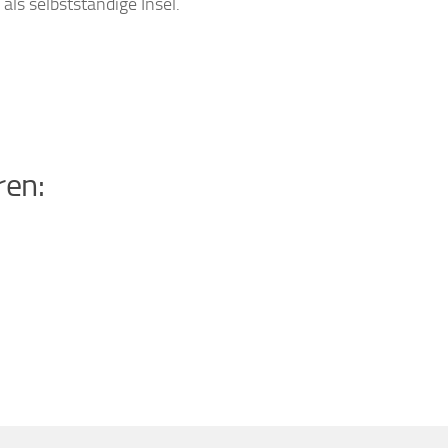
ls selbstständige Insel.
ren: