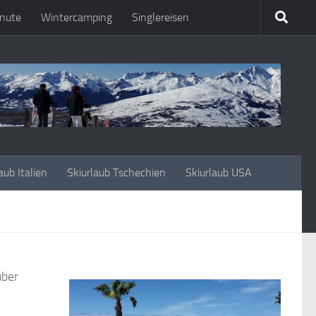
nute
Wintercamping
Singlereisen
aub Italien
Skiurlaub Tschechien
Skiurlaub USA
über