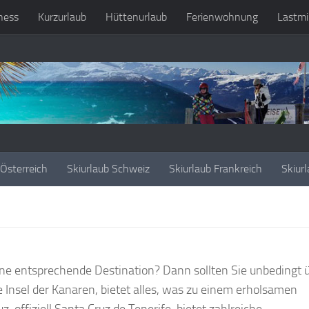
ness
Kurzurlaub
Hüttenurlaub
Ferienwohnung
Lastmi
 Österreich
Skiurlaub Schweiz
Skiurlaub Frankreich
Skiurl
ne entsprechende Destination? Dann sollten Sie unbedingt 
 Insel der Kanaren, bietet alles, was zu einem erholsamen