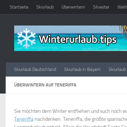
Startseite
Skiurlaub
Überwintern
Silvester
Well
Zum Inhalt springen
Skiurlaub Deutschland
Skiurlaub in Bayern
Skiurlaub
ÜBERWINTERN AUF TENERIFFA
Sie möchten dem Winter entfliehen und such noch ei
Teneriffa
nachdenken. Teneriffa, die größte spanische