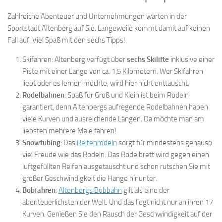
Zahlreiche Abenteuer und Unternehmungen warten in der
Sportstadt Altenberg auf Sie. Langeweile kommt damit auf keinen
Fall auf. Viel Spaß mit den sechs Tipps!
Skifahren: Altenberg verfügt über
sechs Skilifte
inklusive einer
Piste mit einer Länge von ca. 1,5 Kilometern. Wer Skifahren
liebt oder es lernen möchte, wird hier nicht enttäuscht.
Rodelbahnen
: Spaß für Groß und Klein ist beim Rodeln
garantiert, denn Altenbergs aufregende Rodelbahnen haben
viele Kurven und ausreichende Längen. Da möchte man am
liebsten mehrere Male fahren!
Snowtubing
: Das
Reifenrodeln
sorgt für mindestens genauso
viel Freude wie das Rodeln. Das Rodelbrett wird gegen einen
luftgefüllten Reifen ausgetauscht und schon rutschen Sie mit
großer Geschwindigkeit die Hänge hinunter.
Bobfahren
:
Altenbergs Bobbahn
gilt als eine der
abenteuerlichsten der Welt. Und das liegt nicht nur an ihren 17
Kurven. Genießen Sie den Rausch der Geschwindigkeit auf der