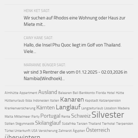
HENK KET SAGT:
Wir suchen auf Rhodos eine Wohnung oder Haus zur
Miete mit...
CAINY KANE SAGT:
Hallo, die Insel Phu Quoc liegt im Golf von Thailand.
Viele...
MARIANNE BÜNGER SAGT:
wir sind 3 Rentner die vom 01.12.2025 - 02.03,2026 in
Namibia(Windhoek)...
Ausland
Almhütte
Appartment
Balearen
Bali
Bankkonto
Florida
Hotel
Hütte
Kanaren
Hüttenurlaub
Ibiza
Indonesien
Italien
Kapstadt
Katzenpension
Langlauf
Kärnten
Krankenversicherung
Langzeiturlaub
Lissabon
Madeira
Silvester
Portugal
Schweiz
Malta
Mittelmeer
Party
Rente
Skilanglauf
Sizilien
Skigymnastik
Südafrika
Tanzen
Thailand
Tierhotel
Tierpension
Österreich
Türkei
Unterkunft
USA
Versicherung
Zahnarzt
Ägypten
überwintern