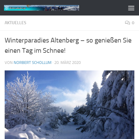
Zum Inhalt springen
AKTUELLES
0
Winterparadies Altenberg – so genießen Sie
einen Tag im Schnee!
VON
NORBERT SCHOLLUM
·
20. MÄRZ 2020