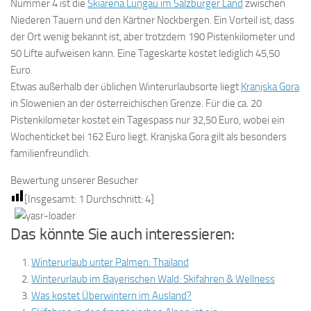
Nummer 4 ist die
Skiarena Lungau im Salzburger Land
zwischen
Niederen Tauern und den Kärtner Nockbergen. Ein Vorteil ist, dass
der Ort wenig bekannt ist, aber trotzdem 190 Pistenkilometer und
50 Lifte aufweisen kann. Eine Tageskarte kostet lediglich 45,50
Euro.
Etwas außerhalb der üblichen Winterurlaubsorte liegt
Kranjska Gora
in Slowenien an der österreichischen Grenze. Für die ca. 20
Pistenkilometer kostet ein Tagespass nur 32,50 Euro, wobei ein
Wochenticket bei 162 Euro liegt. Kranjska Gora gilt als besonders
familienfreundlich.
Bewertung unserer Besucher
[Insgesamt:
1
Durchschnitt:
4
]
Das könnte Sie auch interessieren:
Winterurlaub unter Palmen: Thailand
Winterurlaub im Bayerischen Wald: Skifahren & Wellness
Was kostet Überwintern im Ausland?