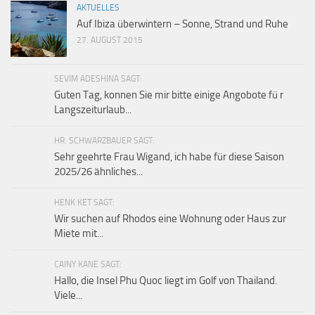
AKTUELLES
Auf Ibiza überwintern – Sonne, Strand und Ruhe
27. AUGUST 2015
SEVIM ADESHINA SAGT:
Guten Tag, konnen Sie mir bitte einige Angobote fü r
Langszeiturlaub...
HR. SCHWARZBAUER SAGT:
Sehr geehrte Frau Wigand, ich habe für diese Saison
2025/26 ähnliches...
HENK KET SAGT:
Wir suchen auf Rhodos eine Wohnung oder Haus zur
Miete mit...
CAINY KANE SAGT:
Hallo, die Insel Phu Quoc liegt im Golf von Thailand.
Viele...