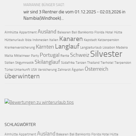
MARIANNE BÜNGER SAGT:
wir sind 3 Rentner die vom 01.12.2025 - 02.03,2026 in
Namibia(Windhoek)...
Ausland
Almhütte
Appartment
Balearen
Bali
Bankkonto
Florida
Hotel
Hütte
Kanaren
Hüttenurlaub
Ibiza
Indonesien
Italien
Kapstadt
Katzenpension
Langlauf
Kärnten
Krankenversicherung
Langzeiturlaub
Lissabon
Madeira
Silvester
Portugal
Schweiz
Malta
Mittelmeer
Party
Rente
Skilanglauf
Sizilien
Skigymnastik
Südafrika
Tanzen
Thailand
Tierhotel
Tierpension
Österreich
Türkei
Unterkunft
USA
Versicherung
Zahnarzt
Ägypten
überwintern
SCHLAGWÖRTER
Ausland
Almhütte
Appartment
Balearen
Bali
Bankkonto
Florida
Hotel
Hütte