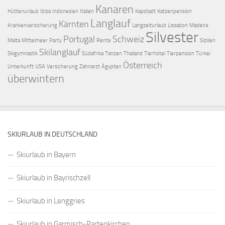
Kanaren
Hüttenurlaub
Ibiza
Indonesien
Italien
Kapstadt
Katzenpension
Langlauf
Kärnten
Krankenversicherung
Langzeiturlaub
Lissabon
Madeira
Silvester
Portugal
Schweiz
Malta
Mittelmeer
Party
Rente
Sizilien
Skilanglauf
Skigymnastik
Südafrika
Tanzen
Thailand
Tierhotel
Tierpension
Türkei
Österreich
Unterkunft
USA
Versicherung
Zahnarzt
Ägypten
überwintern
SKIURLAUB IN DEUTSCHLAND
Skiurlaub in Bayern
Skiurlaub in Bayrischzell
Skiurlaub in Lenggries
Skiurlaub in Garmisch-Partenkirchen