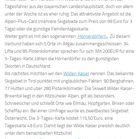
Tagesfahrer aus der bayerischen Landeshauptstadt, doch vor allem
unter der Woche ist es eher ruhig. Das attraktivste Angebot ist die
Alpen-Plus-Card (mehrere Skigebiete zum Preis von 99 Euro für 3
Tage) oder die günstige Familientageskarte.
Weiter geht es mit den sogenannten „
Hörnerdörfern
„. Zu diesem
Verbund haben sich 5 Orte im Allgäu zusammengeschlossen. 34
Lifte und 85 Pistenkilometer sprechen für sich. Mit 200EUR für eine
5-Tages-Karte zählen die Hörnerdörfer zu den günstigsten
Skiorten in Deutschland.
Als nächstes möchten wir den
Wilden Kaiser
nennen. Das bekannte
Skigebiet in Tirol punktet mit unglaublichen Fakten: 90 Bergbahnen,
77 Hütten und über 280 Pistenkilometer. Die Skiwelt Wilder Kaiser-
Brixental liegt in den Kitzbüheler Alpen, gilt als besonders
Schneesicher und schließt Orte wie Ellmau, Hopfgarten, Brixen oder
Scheffau ein. Bei einer Umfrage wurde es zweitbestes Skigebiet
Österreichs. Die 3-Tages-Karte kostet 115,50 Euro, eine
Tageskarte 49 Euro. Damit liegt der Wilde Kaiser preislich deutlich
unter dem benachbarten Kitzbühel.