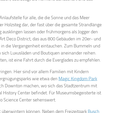
nlaufstelle für alle, die die Sonne und das Meer
er Holzsteg dar, der fast über die gesamte Strandlänge
g ausklingen lassen oder frühmorgens als Jogger den
 Art Deco District, das aus 800 Gebäuden im 20er- und
ch in die Vergangenheit eintauchen. Zum Bummeln und
m sich Luxusläden und Boutiquen aneinander reihen.
n, ist eine Fahrt durch die Everglades zu empfehlen.
ingen. Hier sind vor allem Familien mit Kindern
 Vergnügungsparks wie etwa den
Magic Kingdom Park
nach Downton machen, wo sich das Stadtzentrum mit
History Center befindet. Für Museumsbegeisterte ist
o Science Center sehenswert.
fekt überwintern können. Neben dem Freizeitpark
Busch