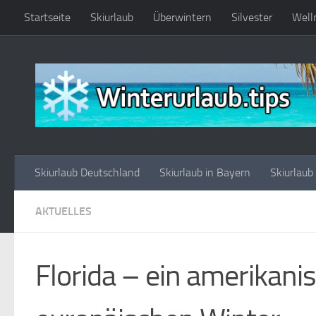
Startseite
Skiurlaub
Überwintern
Silvester
Well
Zum Inhalt springen
Skiurlaub Deutschland
Skiurlaub in Bayern
Skiurlaub
AKTUELLES
Florida – ein amerikani