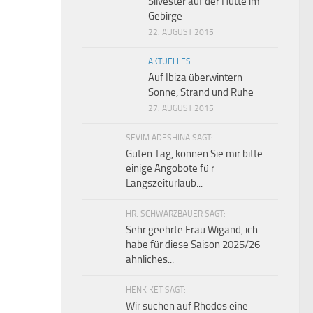
Silvester auf der Hütte im
Gebirge
22. AUGUST 2015
AKTUELLES
Auf Ibiza überwintern –
Sonne, Strand und Ruhe
27. AUGUST 2015
SEVIM ADESHINA SAGT:
Guten Tag, konnen Sie mir bitte
einige Angobote fü r
Langszeiturlaub...
HR. SCHWARZBAUER SAGT:
Sehr geehrte Frau Wigand, ich
habe für diese Saison 2025/26
ähnliches...
HENK KET SAGT:
Wir suchen auf Rhodos eine