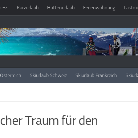
ness
Kurzurlaub
Hüttenurlaub
Ferienwohnung
Lastmi
 Österreich
Skiurlaub Schweiz
Skiurlaub Frankreich
Skiurl
scher Traum für den