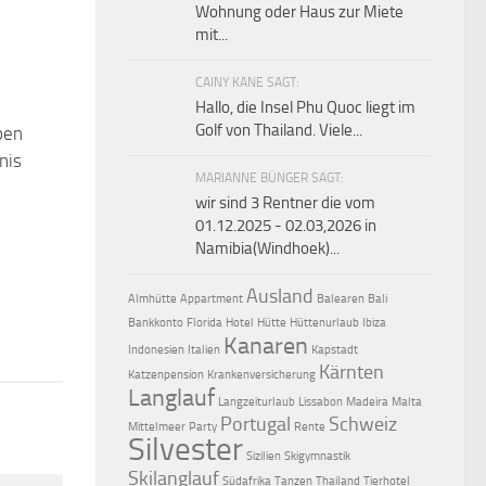
Wohnung oder Haus zur Miete
mit...
CAINY KANE SAGT:
Hallo, die Insel Phu Quoc liegt im
Golf von Thailand. Viele...
pen
0
nis
MARIANNE BÜNGER SAGT:
wir sind 3 Rentner die vom
01.12.2025 - 02.03,2026 in
Namibia(Windhoek)...
Ausland
Almhütte
Appartment
Balearen
Bali
Bankkonto
Florida
Hotel
Hütte
Hüttenurlaub
Ibiza
Kanaren
Indonesien
Italien
Kapstadt
Kärnten
Katzenpension
Krankenversicherung
Langlauf
Langzeiturlaub
Lissabon
Madeira
Malta
Portugal
Schweiz
Mittelmeer
Party
Rente
Silvester
Sizilien
Skigymnastik
Skilanglauf
Südafrika
Tanzen
Thailand
Tierhotel