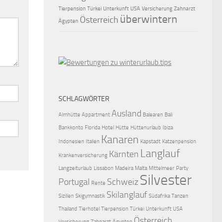
Tierpension
Türkei
Unterkunft
USA
Versicherung
Zahnarzt
überwintern
Österreich
Ägypten
SCHLAGWÖRTER
Ausland
Almhütte
Appartment
Balearen
Bali
Bankkonto
Florida
Hotel
Hütte
Hüttenurlaub
Ibiza
Kanaren
Indonesien
Italien
Kapstadt
Katzenpension
Langlauf
Kärnten
Krankenversicherung
Langzeiturlaub
Lissabon
Madeira
Malta
Mittelmeer
Party
Silvester
Portugal
Schweiz
Rente
Skilanglauf
Sizilien
Skigymnastik
Südafrika
Tanzen
Thailand
Tierhotel
Tierpension
Türkei
Unterkunft
USA
Österreich
Versicherung
Zahnarzt
Ägypten