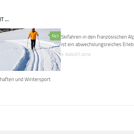
NT …
0
Skifahren in den französischen Al
ist ein abwechslungsreiches Erleb
5. AUGUST 2016
haften und Wintersport