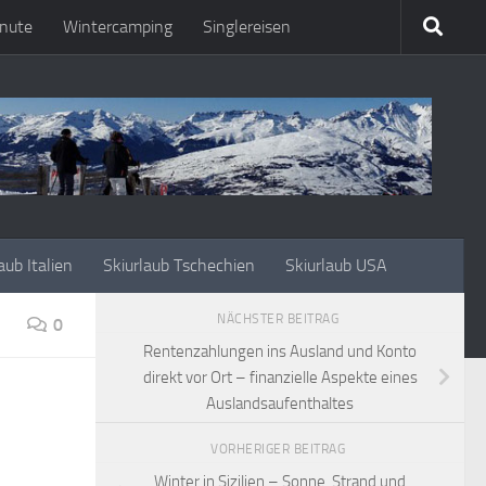
nute
Wintercamping
Singlereisen
aub Italien
Skiurlaub Tschechien
Skiurlaub USA
NÄCHSTER BEITRAG
0
Rentenzahlungen ins Ausland und Konto
direkt vor Ort – finanzielle Aspekte eines
Auslandsaufenthaltes
VORHERIGER BEITRAG
Winter in Sizilien – Sonne, Strand und