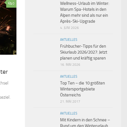
Wellness-Urlaub im Winter:
0
Warum Spa-Hotels in den
Alpen mehr sind als nur ein
Après-Ski-Upgrade
4. JUNI 2026
AKTUELLES
Frühbucher-Tipps für den
Skiurlaub 2026/2027: Jetzt
planen und kräftig sparen
16. MAI 2026
ter
AKTUELLES
chsel
Top Ten – die 10 größten
Wintersportgebiete
Österreichs
eziel.
21. MAI 2017
AKTUELLES
Mit Kindern in den Schnee –
Rund um den Winterurlaub