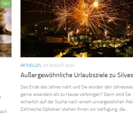
0
AKTUELLES
29. AUGUST 2024
Außergewöhnliche Urlaubsziele zu Silves
Das Ende des Jahres naht und Sie würden den Jahreswe
gerne woanders als zu Hause verbringen? Dann sind Sie
s
sicherlich auf der Suche nach einem unvergesslichen Reis
Zahlreiche Optionen stehen Ihnen zur Verfügung, die...
fach