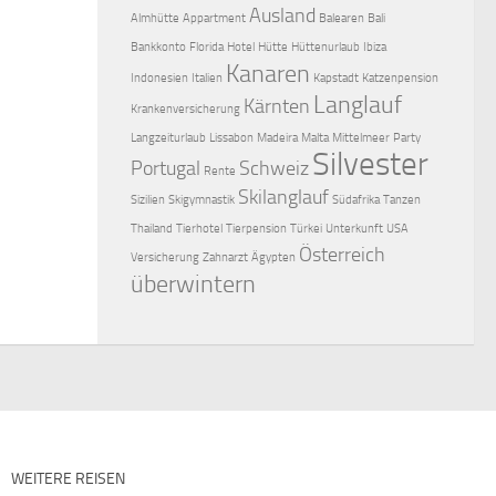
Ausland
Almhütte
Appartment
Balearen
Bali
Bankkonto
Florida
Hotel
Hütte
Hüttenurlaub
Ibiza
Kanaren
Indonesien
Italien
Kapstadt
Katzenpension
Langlauf
Kärnten
Krankenversicherung
Langzeiturlaub
Lissabon
Madeira
Malta
Mittelmeer
Party
Silvester
Portugal
Schweiz
Rente
Skilanglauf
Sizilien
Skigymnastik
Südafrika
Tanzen
Thailand
Tierhotel
Tierpension
Türkei
Unterkunft
USA
Österreich
Versicherung
Zahnarzt
Ägypten
überwintern
WEITERE REISEN