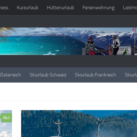
ness
Kurzurlaub
Hüttenurlaub
Ferienwohnung
Lastmi
 Österreich
Skiurlaub Schweiz
Skiurlaub Frankreich
Skiurl
0