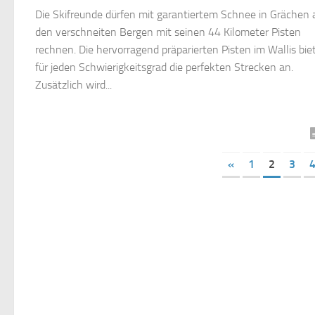
Die Skifreunde dürfen mit garantiertem Schnee in Grächen 
den verschneiten Bergen mit seinen 44 Kilometer Pisten
rechnen. Die hervorragend präparierten Pisten im Wallis bie
für jeden Schwierigkeitsgrad die perfekten Strecken an.
Zusätzlich wird...
«
1
2
3