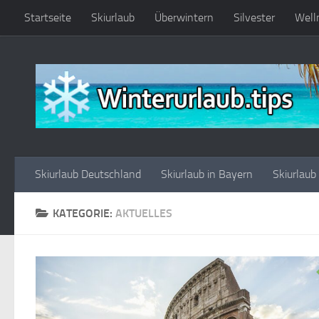
Startseite
Skiurlaub
Überwintern
Silvester
Well
Zum Inhalt springen
Skiurlaub Deutschland
Skiurlaub in Bayern
Skiurlaub
KATEGORIE:
AKTUELLES