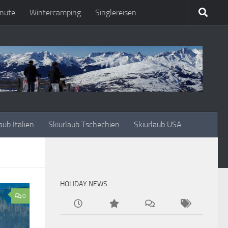
nute
Wintercamping
Singlereisen
aub Italien
Skiurlaub Tschechien
Skiurlaub USA
HOLIDAY NEWS
0