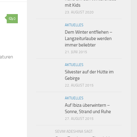
mit Kids
23. AUGUST 2020
0
AKTUELLES
Dem Winter entfliehen –
Langzeiturlaube werden
immer beliebter
21. JUNI 2015
raturen
AKTUELLES
Silvester auf der Hütte im
Gebirge
22. AUGUST 2015
AKTUELLES
Auf Ibiza überwintern –
Sonne, Strand und Ruhe
27. AUGUST 2015
SEVIM ADESHINA SAGT: