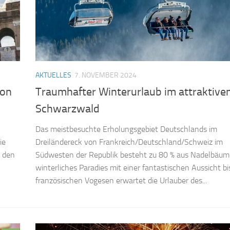
AKTUELLES
7. NOVEMBER 2024
von
Traumhafter Winterurlaub im attraktive
Schwarzwald
Das meistbesuchte Erholungsgebiet Deutschlands im
ie
Dreiländereck von Frankreich/Deutschland/Schweiz im
t den
Südwesten der Republik besteht zu 80 % aus Nadelbäum
winterliches Paradies mit einer fantastischen Aussicht bi
französischen Vogesen erwartet die Urlauber des...