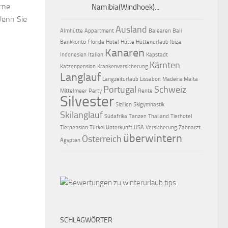
rne
Namibia(Windhoek)...
Wenn Sie
Ausland
Almhütte
Appartment
Balearen
Bali
Bankkonto
Florida
Hotel
Hütte
Hüttenurlaub
Ibiza
Kanaren
Indonesien
Italien
Kapstadt
Kärnten
Katzenpension
Krankenversicherung
Langlauf
Langzeiturlaub
Lissabon
Madeira
Malta
Portugal
Schweiz
Mittelmeer
Party
Rente
Silvester
Sizilien
Skigymnastik
Skilanglauf
Südafrika
Tanzen
Thailand
Tierhotel
Tierpension
Türkei
Unterkunft
USA
Versicherung
Zahnarzt
überwintern
Österreich
Ägypten
SCHLAGWÖRTER