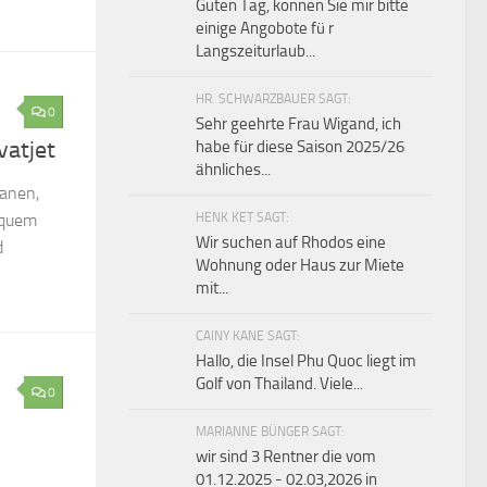
Guten Tag, konnen Sie mir bitte
einige Angobote fü r
Langszeiturlaub...
HR. SCHWARZBAUER SAGT:
0
Sehr geehrte Frau Wigand, ich
vatjet
habe für diese Saison 2025/26
ähnliches...
lanen,
equem
HENK KET SAGT:
Wir suchen auf Rhodos eine
d
Wohnung oder Haus zur Miete
mit...
CAINY KANE SAGT:
Hallo, die Insel Phu Quoc liegt im
Golf von Thailand. Viele...
0
MARIANNE BÜNGER SAGT:
wir sind 3 Rentner die vom
01.12.2025 - 02.03,2026 in