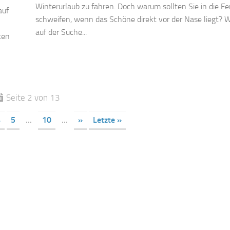
Winterurlaub zu fahren. Doch warum sollten Sie in die Fe
auf
schweifen, wenn das Schöne direkt vor der Nase liegt? 
auf der Suche...
ten
Seite 2 von 13
4
5
...
10
...
»
Letzte »