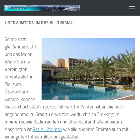
Zum Inhalt springen
ÜBERWINTERN IN RAS AL KHAIMAH
Sonne satt,
gleißendes Licht
und das Meer:
Wenn Sie die
Vereinigten
Emirate als Ihr
Ziel zum
Überwintern
wählen, können
Sie sich buchstäblich zurück lehnen. Im Winter haben Sie noch
angenehme 26 Grad zu erwarten, wodurch sich Trekking im
Inneren sowie Badefreuden und Strandaufenthalte anbieten.
Ansonsten ist
Ras Al Khaimah
wie alle anderen Emirate auch mit
einer guten Infrastruktur ausgestattet.