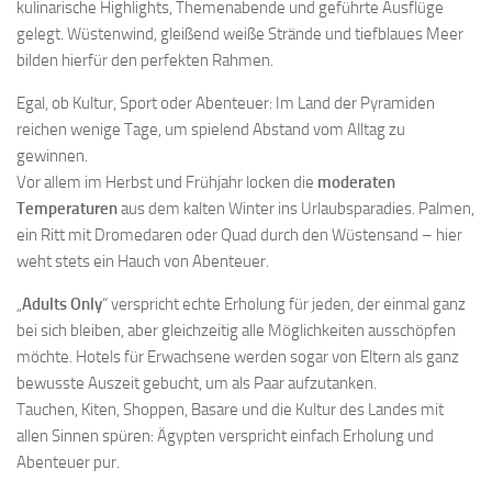
kulinarische Highlights, Themenabende und geführte Ausflüge
gelegt. Wüstenwind, gleißend weiße Strände und tiefblaues Meer
bilden hierfür den perfekten Rahmen.
Egal, ob Kultur, Sport oder Abenteuer: Im Land der Pyramiden
reichen wenige Tage, um spielend Abstand vom Alltag zu
gewinnen.
Vor allem im Herbst und Frühjahr locken die
moderaten
Temperaturen
aus dem kalten Winter ins Urlaubsparadies. Palmen,
ein Ritt mit Dromedaren oder Quad durch den Wüstensand – hier
weht stets ein Hauch von Abenteuer.
„
Adults Only
“ verspricht echte Erholung für jeden, der einmal ganz
bei sich bleiben, aber gleichzeitig alle Möglichkeiten ausschöpfen
möchte. Hotels für Erwachsene werden sogar von Eltern als ganz
bewusste Auszeit gebucht, um als Paar aufzutanken.
Tauchen, Kiten, Shoppen, Basare und die Kultur des Landes mit
allen Sinnen spüren: Ägypten verspricht einfach Erholung und
Abenteuer pur.