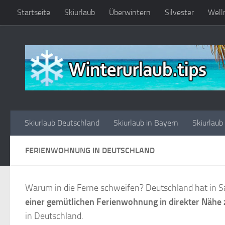
Startseite
Skiurlaub
Überwintern
Silvester
Well
Zum Inhalt springen
Skiurlaub Deutschland
Skiurlaub in Bayern
Skiurlaub
FERIENWOHNUNG IN DEUTSCHLAND
Warum in die Ferne schweifen? Deutschland hat in Sa
einer gemütlichen Ferienwohnung in direkter Nähe 
in Deutschland.