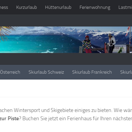
ness
Kurzurlaub
Hüttenurlaub
Ferienwohnung
Lastmi
 Österreich
Skiurlaub Schweiz
Skiurlaub Frankreich
Skiurl
chen Wintersport und Skigebiete einiges zu bieten. Wie wä
zur Piste
? Buchen Sie jetzt ein Ferienhaus für Ihren nächste