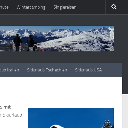
nute
Wintercamping
Singlereisen
aub Italien
Skiurlaub Tschechien
Skiurlaub USA
rs
mit
n Skiurlaub