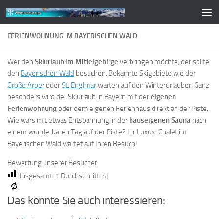
Zum Inhalt springen
FERIENWOHNUNG IM BAYERISCHEN WALD
Wer den
Skiurlaub im Mittelgebirge
verbringen möchte, der sollte
den
Bayerischen Wald
besuchen. Bekannte Skigebiete wie der
Große Arber
oder
St. Englmar
warten auf den Winterurlauber. Ganz
besonders wird der Skiurlaub in Bayern mit der
eigenen
Ferienwohnung
oder dem eigenen Ferienhaus direkt an der Piste.
Wie wärs mit etwas Entspannung in der
hauseigenen Sauna
nach
einem wunderbaren Tag auf der Piste? Ihr Luxus-Chalet im
Bayerischen Wald wartet auf Ihren Besuch!
Bewertung unserer Besucher
[Insgesamt:
1
Durchschnitt:
4
]
Das könnte Sie auch interessieren: